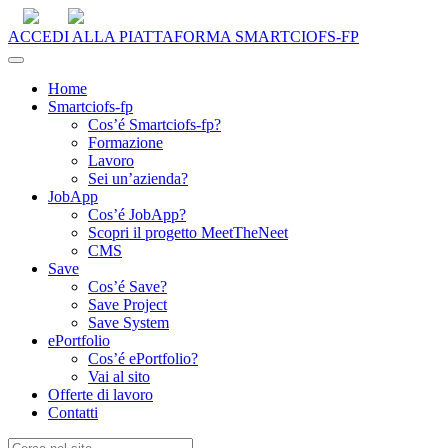
Menu
ACCEDI ALLA PIATTAFORMA SMARTCIOFS-FP
Home
Smartciofs-fp
Cos’é Smartciofs-fp?
Formazione
Lavoro
Sei un’azienda?
JobApp
Cos’é JobApp?
Scopri il progetto MeetTheNeet
CMS
Save
Cos’é Save?
Save Project
Save System
ePortfolio
Cos’é ePortfolio?
Vai al sito
Offerte di lavoro
Contatti