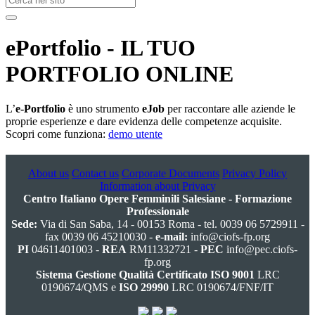
ePortfolio
- IL TUO
PORTFOLIO ONLINE
L’
e-Portfolio
è uno strumento
eJob
per raccontare alle aziende le
proprie esperienze e dare evidenza delle competenze acquisite.
Scopri come funziona:
demo utente
About us
Contact us
Corporate Documents
Privacy Policy
Information about Privacy
Centro Italiano Opere Femminili Salesiane - Formazione
Professionale
Sede:
Via di San Saba, 14 - 00153 Roma - tel. 0039 06 5729911 -
fax 0039 06 45210030 -
e-mail:
info@ciofs-fp.org
PI
04611401003 -
REA
RM11332721 -
PEC
info@pec.ciofs-
fp.org
Sistema Gestione Qualità Certificato ISO 9001
LRC
0190674/QMS e
ISO 29990
LRC 0190674/FNF/IT